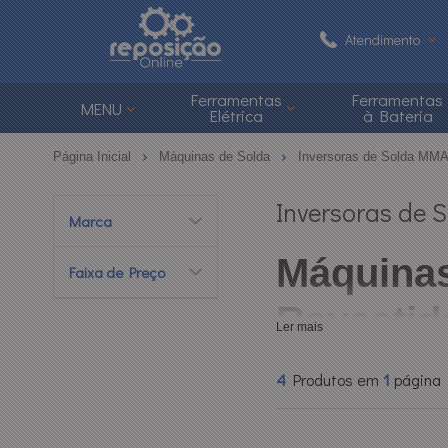
Atendimento
(48) 3626-1
Ferramentas
Ferramentas
MENU
Elétrica
à Bateria
(48)
Página Inicial
Máquinas de Solda
Inversoras de Solda MMA
atendimento@reposi
Inversoras de 
Marca
Central de Ajuda
Máquinas
Faixa de Preço
Revestido
Ler mais
As
máquinas de solda 
4
Produtos em
1
página
tradicionais do mercado. 
com variações de energia 
e metalurgia
.