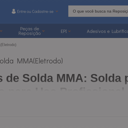
Entre ou Cadastre-se
215
Peças de
EPI
Adesivos e Lubrific
Reposição
 3626-1215
(Eletrodo)
caoonline.com.br
Solda MMA(Eletrodo)
 de Solda MMA: Solda p
 para Uso Profissional 
MMA,
também conhecidas como
solda por eletrodo revestido
ou
s
Indicadas para soldar
aço carbono, ferro fundido, aço inox e ligas 
e até em condições adversas, o que as torna indispensáveis em
manut