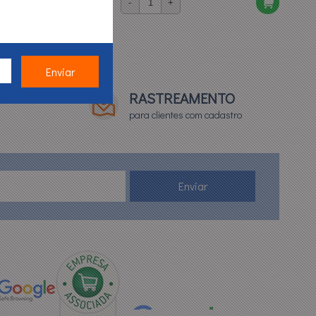
-
+
rabalho (duty cycle)
que indica por quantos minutos seguidos
recarga e variação de tensão
.
ídos em
1
página
 encontre o equipamento ideal para o seu processo.
Entrega
TO*
RASTREAMENTO
para clientes com cadastro