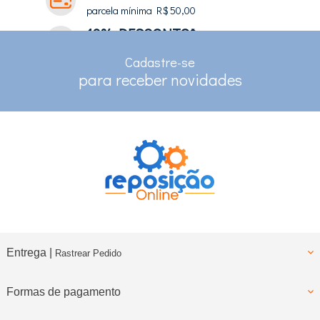
parcela mínima R$ 50,00
10% DESCONTO*
no depósito e pix
Cadastre-se
RASTREAMENTO
para receber novidades
para clientes com cadastro
Entrega |
Rastrear Pedido
Formas de pagamento