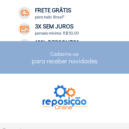
FRETE GRÁTIS
para todo Brasil*
3X SEM JUROS
parcela mínima R$ 50,00
10% DESCONTO*
no depósito e pix
Cadastre-se
RASTREAMENTO
para receber novidades
para clientes com cadastro