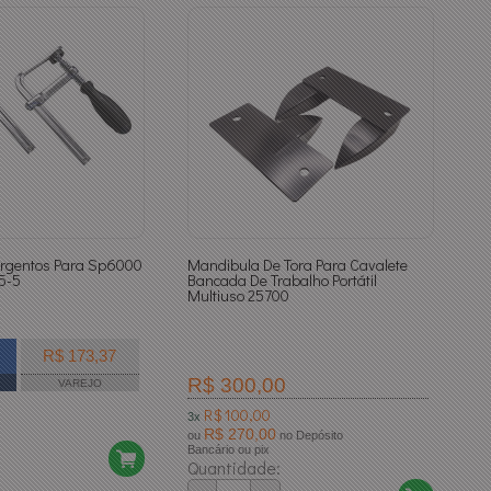
argentos Para Sp6000
Mandibula De Tora Para Cavalete
5-5
Bancada De Trabalho Portátil
Multiuso 25700
R$ 173,37
R$ 300,00
VAREJO
R$ 100,00
3x
R$ 270,00
ou
no Depósito
Bancário ou pix
Quantidade: