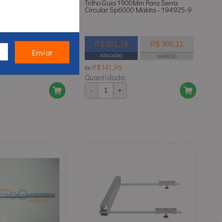
00Mm - 199141-8 -
Trilho Guia 1900Mm Para Serra
Circular Sp6000 Makita - 194925-9
R$ 423,31
R$ 851,74
R$ 906,11
ATACADO
VAREJO
VAREJO
R$ 141,96
6x
Quantidade:
-
+