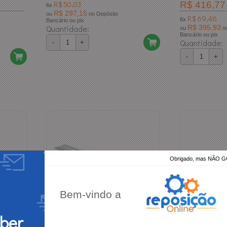
R$ 50,03
R$ 416,77
6x
R$ 297,15
ou
no Depósito
R$ 69,46
6x
Bancário ou pix
Quantidade:
R$ 395,93
ou
no Dep
Bancário ou pix
Quantidade:
-
+
-
+
Obrigado, mas NÃO
Bem-vindo a
eber