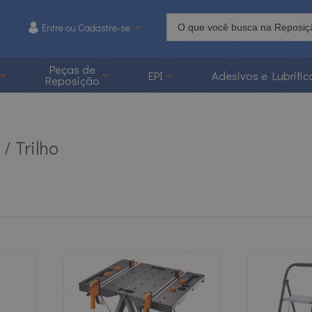
Entre ou Cadastre-se
215
Peças de
EPI
Adesivos e Lubrific
Reposição
 3626-1215
caoonline.com.br
/ Trilho
a