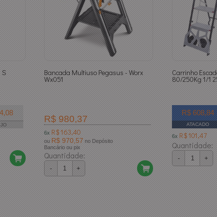
l S
Bancada Multiuso Pegasus - Worx
Carrinho Escad
Wx051
80/250Kg 1/1 
4,08
R$ 608,84
R$ 980,37
ATACADO
EJO
R$ 163,40
6x
R$ 101,47
6x
R$ 970,57
ou
no Depósito
Quantidade:
Bancário ou pix
Quantidade:
-
+
-
+