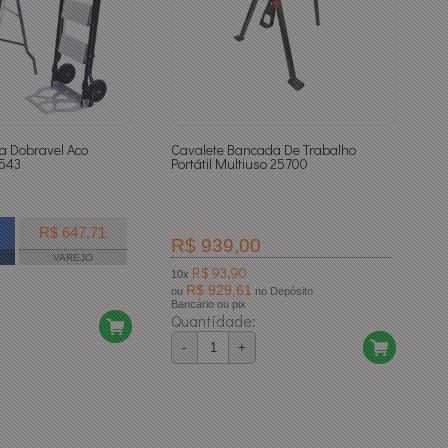
a Dobravel Aco
Cavalete Bancada De Trabalho
2543
Portátil Multiuso 25700
R$ 647,71
R$ 939,00
VAREJO
R$ 93,90
10x
R$ 929,61
ou
no Depósito
Bancário ou pix
Quantidade:
-
+