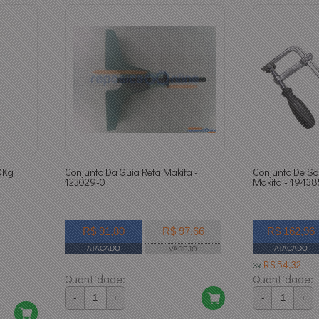
50Kg
Conjunto Da Guia Reta Makita -
Conjunto De S
123029-0
Makita - 19438
R$ 91,80
R$ 97,66
R$ 162,96
ATACADO
ATACADO
VAREJO
R$ 54,32
3x
Quantidade:
Quantidade:
-
+
-
+