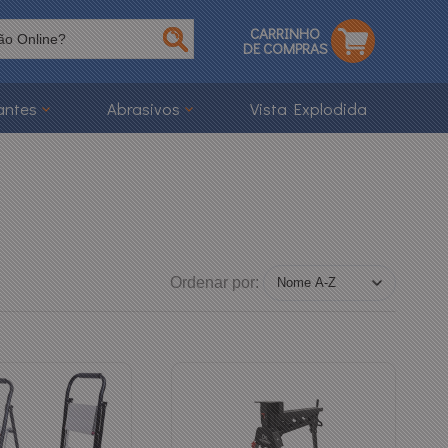
CARRINHO
DE COMPRAS
antes
Abrasivos
Vista Explodida
Ordenar por: