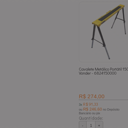
Cavalete Metálico Portátil 1
Vonder - 6824150000
R$ 274,00
R$ 91,33
3x
R$ 246,60
ou
no Depósito
Bancário ou pix
Quantidade:
-
+