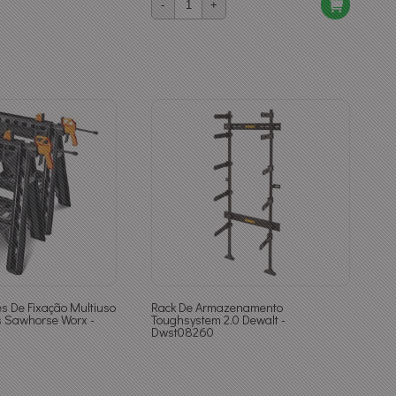
-
+
es De Fixação Multiuso
Rack De Armazenamento
 Sawhorse Worx -
Toughsystem 2.0 Dewalt -
Dwst08260