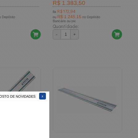
R$ 1.383,50
R$ 172,94
8x
R$ 1.245,15
ósito
ou
no Depósito
Bancário ou pix
Quantidade:
-
+
 GOSTO DE NOVIDADES