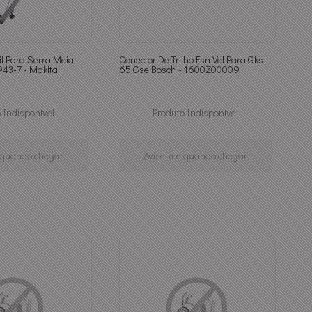
il Para Serra Meia
Conector De Trilho Fsn Vel Para Gks
43-7 - Makita
65 Gse Bosch - 1600Z00009
 Indisponível
Produto Indisponível
 quando chegar
Avise-me quando chegar