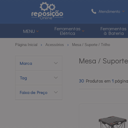
Atendimento
(48) 3626-1
Ferramentas
Ferramentas
MENU
Elétrica
à Bateria
(48)
Página Inicial
Acessórios
Mesa / Suporte / Trilho
atendimento@reposi
Mesa / Suporte 
Marca
Central de Ajuda
Tag
30
Produtos em
1
págin
Faixa de Preço