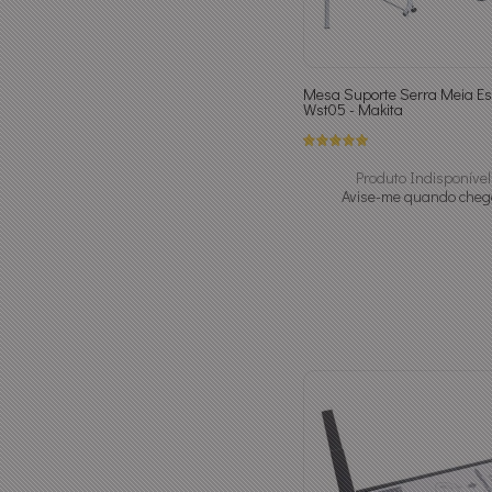
Mesa Suporte Serra Meia E
Wst05 - Makita
Produto Indisponível
Avise-me quando cheg