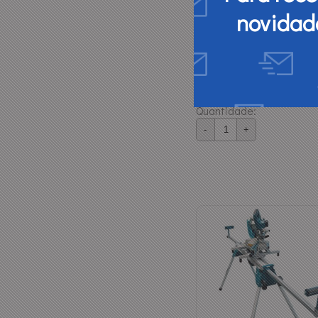
Regua Guia Fsn 1100 Bosch -
1600Z00006
novidad
R$ 669,60
R$ 223,20
3x
Quantidade:
-
+