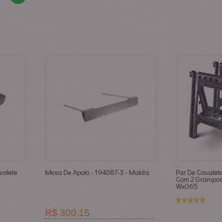
valete
Mesa De Apoio - 194087-3 - Makita
Par De Cavalet
l
Com 2 Grampos
Wx065
R$ 300,15