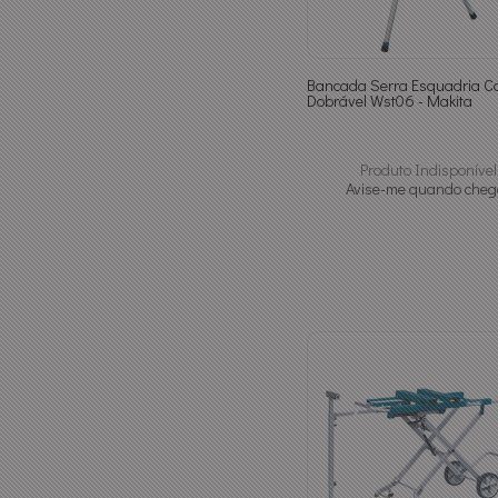
Bancada Serra Esquadria C
Dobrável Wst06 - Makita
Produto Indisponível
Avise-me quando cheg