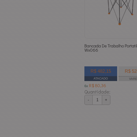
Bancada De Trabalho Portati
Wx066
R$ 482,15
R$ 52
ATACADO
VAR
R$ 80,36
6x
Quantidade:
-
+