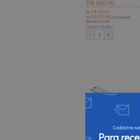
R$ 300,00
R$ 100,00
3x
R$ 270,00
ou
no Depósito
Bancário ou pix
Quantidade:
-
+
Cadastre-se
Para rec