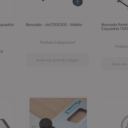
squadria
Bancada - Jm27000300 - Makita
Bancada Portat
Esquadria 1949
Produto Indisponível
Produto
ar
Avise-me quando chegar
Avise-me