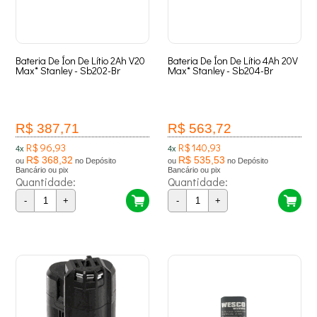
Bateria De Íon De Lítio 2Ah V20
Bateria De Íon De Lítio 4Ah 20V
Max* Stanley - Sb202-Br
Max* Stanley - Sb204-Br
R$ 387,71
R$ 563,72
R$ 96,93
R$ 140,93
4x
4x
R$ 368,32
R$ 535,53
ou
no Depósito
ou
no Depósito
Bancário ou pix
Bancário ou pix
Quantidade:
Quantidade:
-
+
-
+