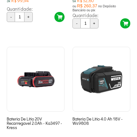
R$ 99,94
R$ 52,60
3x
5x
R$ 260,37
ou
no Depósito
Quantidade:
Bancário ou pix
Quantidade:
-
+
-
+
Bateria De Litio 20V
Bateria De Litio 4.0 Ah 18V -
Recarregavel 2.0Ah - Ka3497 -
Ws9808
Kress