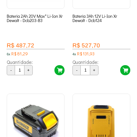
Bateria 2Ah 20V Max* Li-Ion Xr
Bateria 3Ah 12V Li-Ion Xr
Dewalt - Dcb203-B3
Dewalt - Dcb124
R$ 487,72
R$ 527,70
R$ 81,29
R$ 131,93
6x
4x
Quantidade:
Quantidade:
-
+
-
+