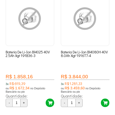
Bateria De Li-Ion Bl4025 40V
Bateria De Li-Ion Bl4080H 40V
2.5Ah Xgt 191B36-3
8.0Ah Xgt 1916T7-4
R$ 1.858,16
R$ 3.844,00
R$ 619,39
R$ 1.281,33
3x
3x
R$ 1.672,34
R$ 3.459,60
ou
no Depósito
ou
no Depósito
Bancário ou pix
Bancário ou pix
Quantidade:
Quantidade:
-
+
-
+