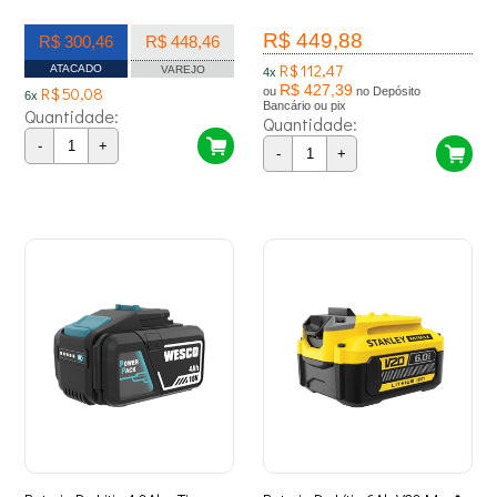
R$ 449,88
R$ 300,46
R$ 448,46
R$ 112,47
ATACADO
VAREJO
4x
R$ 427,39
R$ 50,08
ou
no Depósito
6x
Bancário ou pix
Quantidade:
Quantidade:
-
+
-
+