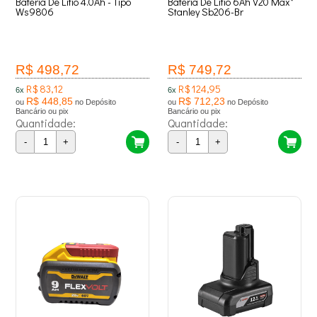
Bateria De Litio 4.0Ah - Tipo
Bateria De Lítio 6Ah V20 Max*
Ws9806
Stanley Sb206-Br
R$ 498,72
R$ 749,72
R$ 83,12
R$ 124,95
6x
6x
R$ 448,85
R$ 712,23
ou
no Depósito
ou
no Depósito
Bancário ou pix
Bancário ou pix
Quantidade:
Quantidade:
-
+
-
+