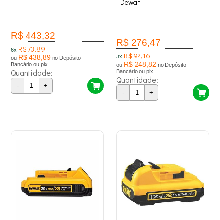
- Dewalt
R$ 443,32
R$ 276,47
R$ 73,89
6x
R$ 92,16
R$ 438,89
3x
ou
no Depósito
R$ 248,82
Bancário ou pix
ou
no Depósito
Quantidade:
Bancário ou pix
Quantidade:
-
+
-
+