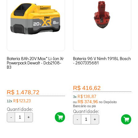
Bateria 8Ah 20V Max* Li-Ion Xr
Bateria 96 V Nimh 1918L Bosch
Powerpack Dewalt - Dcb2108-
- 2607335681
B3
R$ 416,62
R$ 1.478,72
R$ 138,87
3x
R$ 123,23
12x
R$ 374,96
ou
no Depósito
Bancário ou pix
Quantidade:
Quantidade:
-
+
-
+