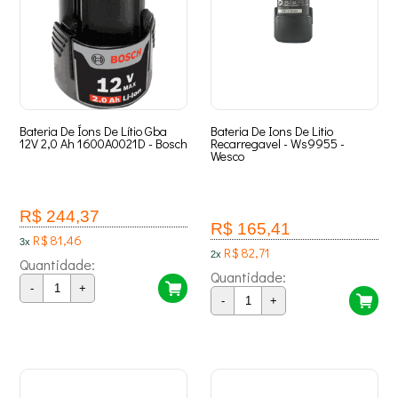
Bateria De Íons De Lítio Gba
Bateria De Ions De Litio
12V 2,0 Ah 1600A0021D - Bosch
Recarregavel - Ws9955 -
Wesco
R$ 244,37
R$ 165,41
R$ 81,46
3x
R$ 82,71
2x
Quantidade:
Quantidade:
-
+
-
+