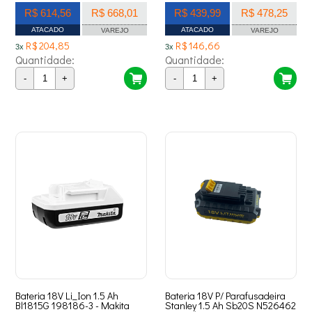
R$ 614,56
R$ 668,01
R$ 439,99
R$ 478,25
ATACADO
ATACADO
VAREJO
VAREJO
R$ 204,85
R$ 146,66
3x
3x
Quantidade:
Quantidade:
-
+
-
+
Bateria 18V Li_Ion 1.5 Ah
Bateria 18V P/ Parafusadeira
Bl1815G 198186-3 - Makita
Stanley 1.5 Ah Sb20S N526462