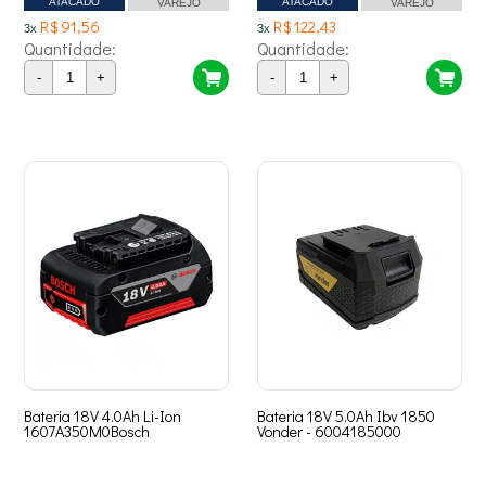
ATACADO
ATACADO
VAREJO
VAREJO
R$ 91,56
R$ 122,43
3x
3x
Quantidade:
Quantidade:
-
+
-
+
Bateria 18V 4.0Ah Li-Ion
Bateria 18V 5.0Ah Ibv 1850
1607A350M0Bosch
Vonder - 6004185000