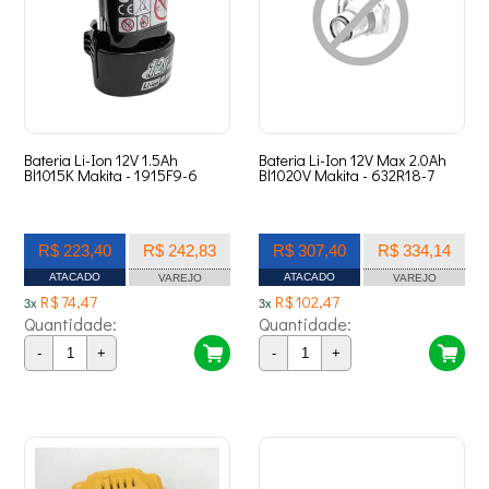
Bateria Li-Ion 12V 1.5Ah
Bateria Li-Ion 12V Max 2.0Ah
Bl1015K Makita - 1915F9-6
Bl1020V Makita - 632R18-7
R$ 223,40
R$ 242,83
R$ 307,40
R$ 334,14
ATACADO
ATACADO
VAREJO
VAREJO
R$ 74,47
R$ 102,47
3x
3x
Quantidade:
Quantidade:
-
+
-
+