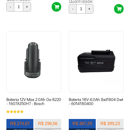
Quantidade:
-
+
-
+
Bateria 12V Max 2.0Ah Oa 8220
Bateria 18V 4.0Ah Ibd1804 Dwt
- 1607A350H7 - Bosch
- 6014180400
R$ 274,67
R$ 298,56
R$ 367,29
R$ 399,23