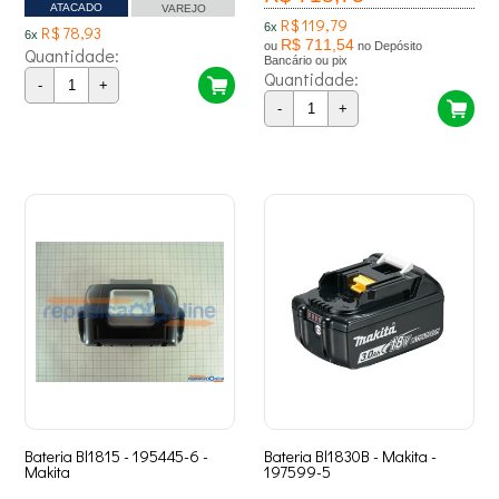
ATACADO
VAREJO
R$ 119,79
6x
R$ 78,93
6x
R$ 711,54
ou
no Depósito
Quantidade:
Bancário ou pix
Quantidade:
-
+
-
+
Bateria Bl1815 - 195445-6 -
Bateria Bl1830B - Makita -
Makita
197599-5