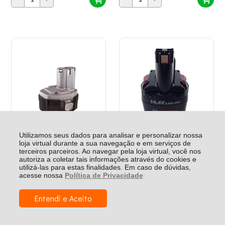
Utilizamos seus dados para analisar e personalizar nossa
loja virtual durante a sua navegação e em serviços de
terceiros parceiros. Ao navegar pela loja virtual, você nos
Bateria Pa14 - 14.4V - 2.8Ah (Ni-
Bateria Para Parafusadeira
autoriza a coletar tais informações através do cookies e
Cd) - 193060-0 - Makita
1913 14,4 V Bosch -
utilizá-las para estas finalidades. Em caso de dúvidas,
2607335685
acesse nossa
Política de Privacidade
Entendi e Aceito
R$ 1.047,19
R$ 1.261,68
R$ 557,63
R$ 606,13
ATACADO
VAREJO
ATACADO
VAREJO
R$ 174,53
6x