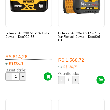
Bateria 5Ah 20V Max* Xr Li-Ion
Bateria 6Ah 20-60V Max* Li-
Dewalt - Dcb205-B3
Ion Flexvolt Dewalt - Dcb606-
B3
R$ 814,26
R$ 1.568,72
R$ 135,71
6x
R$ 130,73
12x
Quantidade:
Quantidade:
-
+
-
+