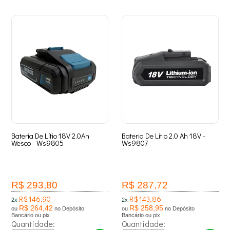
Bateria De Lítio 18V 2.0Ah
Bateria De Litio 2.0 Ah 18V -
Wesco - Ws9805
Ws9807
R$ 293,80
R$ 287,72
R$ 146,90
R$ 143,86
2x
2x
R$ 264,42
R$ 258,95
ou
no Depósito
ou
no Depósito
Bancário ou pix
Bancário ou pix
Quantidade:
Quantidade: