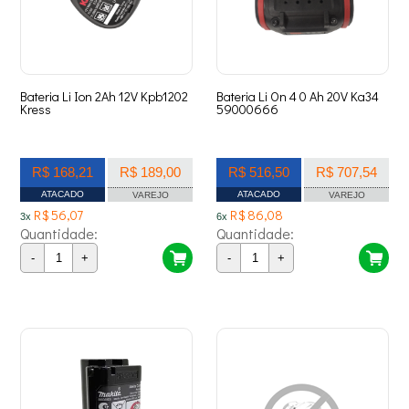
Bateria Li Ion 2Ah 12V Kpb1202
Bateria Li On 4 0 Ah 20V Ka34
Kress
59000666
R$ 168,21
R$ 189,00
R$ 516,50
R$ 707,54
ATACADO
ATACADO
VAREJO
VAREJO
R$ 56,07
R$ 86,08
3x
6x
Quantidade:
Quantidade:
-
+
-
+