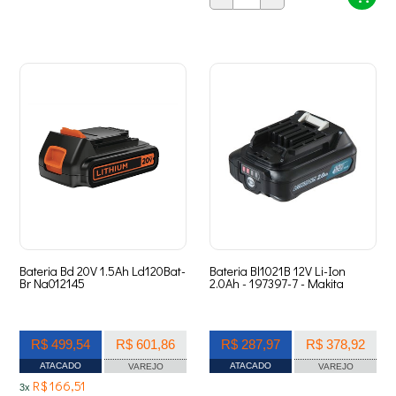
Bateria Bd 20V 1.5Ah Ld120Bat-
Bateria Bl1021B 12V Li-Ion
Br Na012145
2.0Ah - 197397-7 - Makita
R$ 499,54
R$ 601,86
R$ 287,97
R$ 378,92
ATACADO
ATACADO
VAREJO
VAREJO
R$ 166,51
3x