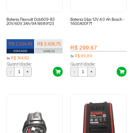
Bateria Flexvolt Dcb609-B3
Bateria Gba 12V 4.0 Ah Bosch -
20V/60V 3Ah/9A N689123
1600A00F71
R$ 2.234,45
R$ 2.428,75
R$ 299,67
ATACADO
VAREJO
R$ 99,89
3x
R$ 744,82
3x
Quantidade:
Quantidade:
-
+
-
+