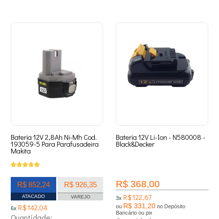
Bateria 12V 2,8Ah Ni-Mh Cod.
Bateria 12V Li-Ion - N580008 -
193059-5 Para Parafusadeira
Black&Decker
Makita
R$ 368,00
R$ 852,24
R$ 926,35
R$ 122,67
ATACADO
VAREJO
3x
R$ 331,20
R$ 142,04
ou
no Depósito
6x
Bancário ou pix
Quantidade: