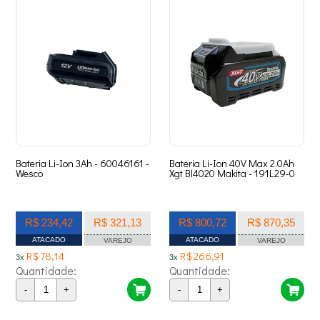
Bateria Li-Ion 3Ah - 60046161 -
Bateria Li-Ion 40V Max 2.0Ah
Wesco
Xgt Bl4020 Makita - 191L29-0
R$ 234,42
R$ 321,13
R$ 800,72
R$ 870,35
ATACADO
ATACADO
VAREJO
VAREJO
R$ 78,14
R$ 266,91
3x
3x
Quantidade:
Quantidade:
-
+
-
+