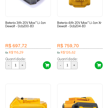
Bateria 3Ah 20V Max* Li-Ion
Bateria 4Ah 20V Max* Li-Ion Xr
Dewalt - Dcb200-B3
Dewalt - Dcb204-B3
R$ 697,72
R$ 759,70
R$ 116,29
R$ 126,62
6x
6x
Quantidade:
Quantidade:
-
+
-
+