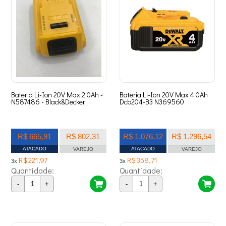
Bateria Li-Ion 20V Max 2.0Ah -
Bateria Li-Ion 20V Max 4.0Ah
N587486 - Black&Decker
Dcb204-B3 N369560
R$ 665,91
R$ 802,31
R$ 1.076,12
R$ 1.296,54
ATACADO
ATACADO
VAREJO
VAREJO
R$ 221,97
R$ 358,71
3x
3x
Quantidade:
Quantidade:
-
+
-
+