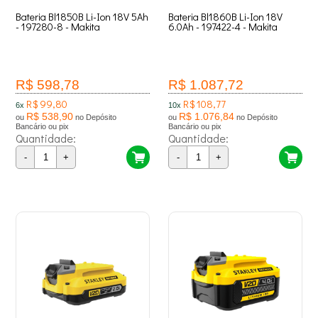
Bateria Bl1850B Li-Ion 18V 5Ah
Bateria Bl1860B Li-Ion 18V
- 197280-8 - Makita
6.0Ah - 197422-4 - Makita
R$ 598,78
R$ 1.087,72
R$ 99,80
R$ 108,77
6x
10x
R$ 538,90
R$ 1.076,84
ou
no Depósito
ou
no Depósito
Bancário ou pix
Bancário ou pix
Quantidade:
Quantidade:
-
+
-
+