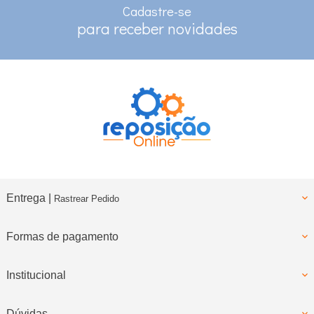
Cadastre-se
RASTREAMENTO
para receber novidades
para clientes com cadastro
Entrega |
Rastrear Pedido
Formas de pagamento
Institucional
Dúvidas