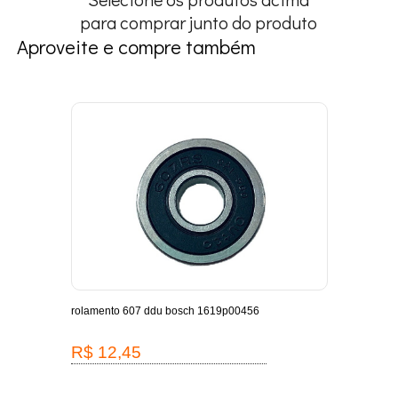
para comprar junto do produto
Aproveite e compre também
-
rolamento 607 ddu bosch 1619p00456
escov
1619
R$ 12,45
R$