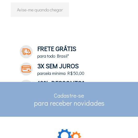
Avise-me quando chegar
37
Produtos
FRETE GRÁTIS
para todo Brasil*
3X SEM JUROS
parcela mínima R$ 50,00
10% DESCONTO*
no depósito e pix
Cadastre-se
RASTREAMENTO
para receber novidades
para clientes com cadastro