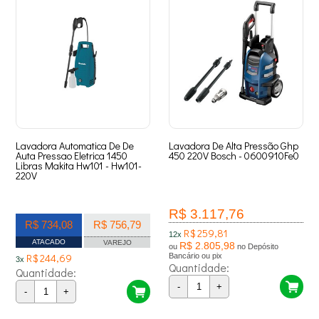
Lavadora Automatica De De
Lavadora De Alta Pressão Ghp
Auta Pressao Eletrica 1450
450 220V Bosch - 0600910Fe0
Libras Makita Hw101 - Hw101-
220V
R$ 3.117,76
R$ 734,08
R$ 756,79
R$ 259,81
12x
ATACADO
VAREJO
R$ 2.805,98
ou
no Depósito
R$ 244,69
Bancário ou pix
3x
Quantidade:
Quantidade:
-
+
-
+