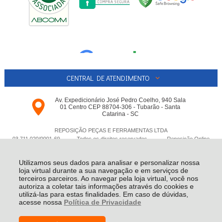
CENTRAL DE ATENDIMENTO
Av. Expedicionário José Pedro Coelho, 940 Sala
01 Centro CEP 88704-306 - Tubarão - Santa
Catarina - SC
REPOSIÇÃO PEÇAS E FERRAMENTAS LTDA
03.711.020/0001-­69 - Todos os direitos reservados
-
Reposição Online
-
2026
Utilizamos seus dados para analisar e personalizar nossa
loja virtual durante a sua navegação e em serviços de
terceiros parceiros. Ao navegar pela loja virtual, você nos
autoriza a coletar tais informações através do cookies e
utilizá-las para estas finalidades. Em caso de dúvidas,
acesse nossa
Política de Privacidade